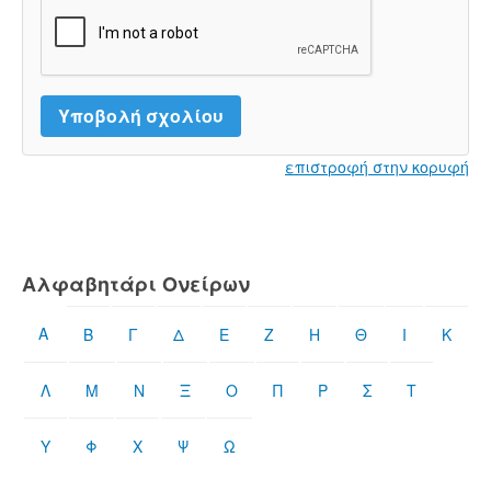
επιστροφή στην κορυφή
Αλφαβητάρι Ονείρων
Α
Β
Γ
Δ
Ε
Ζ
Η
Θ
Ι
Κ
Λ
Μ
Ν
Ξ
Ο
Π
Ρ
Σ
Τ
Υ
Φ
Χ
Ψ
Ω