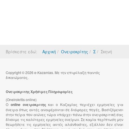
Βρίσκεστε εδώ:
Αρχική
Ονειροκρίτης
Σ
Σκηνή
Copyright © 2026 e-Kazamias. Με την επιφύλαξη παντός
δικαιώματος.
Ονειροκριτης Χρήσιμες Πληροφορίες
(Oneirokritis online)
Ο
online ονειροκριτης
και ο Καζαμίας περιέχει ερμηνείες για
όνειρα όπως αυτές αναφέρονται σε διάφορες πηγές. Βασιζόμενοι
στην πείρα που αιώνες τώρα υπάρχει πάνω στην ονειροκριτική σας
δίνουμε τις καλύτερες ερμηνείες ονείρων. Σε καμία περίπτωση μην
θεωρήσετε τις ερμηνείες αυτές αλάνθαστες, εξάλλου δεν είναι