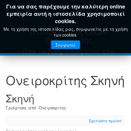
Για να σας παρέχουμε την καλύτερη online
E-KAZAMIAS
εμπειρία αυτή η ιστοσελίδα χρησιμοποιεί
cookies.
Με τη χρήση της ιστοσελίδας μας, συμφωνείτε με τη χρήση
Ο Πληρέστερος OnLine
των cookies.
Ονειροκρίτης
Συμφωνώ
Όλα τα όνειρά σας είναι εδώ
Ονειροκρίτης Σκηνή
Σκηνή
Γράφτηκε από Ονειροκριτης
Σχολιάστε πρώτοι!