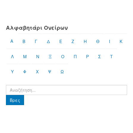
Αλφαβητάρι Ονείρων
Α
Β
Γ
Δ
Ε
Ζ
Η
Θ
Ι
Κ
Λ
Μ
Ν
Ξ
Ο
Π
Ρ
Σ
Τ
Υ
Φ
Χ
Ψ
Ω
Βρες
Βρες