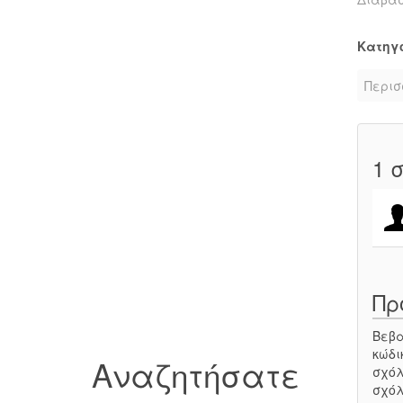
Κατηγ
Περισ
1
σ
Πρ
Βεβα
κώδι
Αναζητήσατε
σχόλ
σχόλ