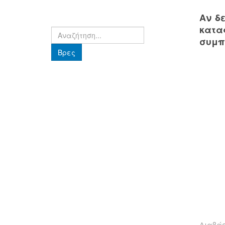
Αν δ
κατα
Βρες
συμπ
Βρες
Διαβά