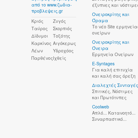
από το www.ζωδια-
έξυπνες και νόστιμε
προβλεψεις.gr
Ονειροκρίτης και
Όραμα
Κριός
Ζυγός
Το νέο Site ερμηνεία
Ταύρος
Σκορπιός
ονείρων
Δίδυμοι
Τοξότης
Ονειροκρίτης και
Καρκίνος
Αιγόκερως
Όνειρα
Λέων
Υδροχόος
Ερμηνεία Ονείρων
Παρθένος
Ιχθείς
E-Syntages
Για καλή επιτυχία
και καλή σας όρεξη
Διαλεχτές Συνταγέ
Σπιτικές, Νόστιμες
και Πρωτότυπες
Coolweb
Απλό... Κατανοητό...
Συναρπαστικό...