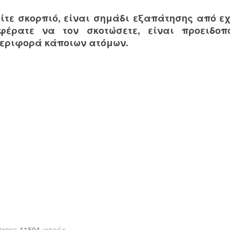
είτε σκορπιό, είναι σημάδι εξαπάτησης από εχ
φέρατε να τον σκοτώσετε, είναι προειδοπ
εριφορά κάποιων ατόμων.
στηκε
11504
φορές