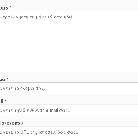
υμα *
μα *
l *
 Ιστότοπου