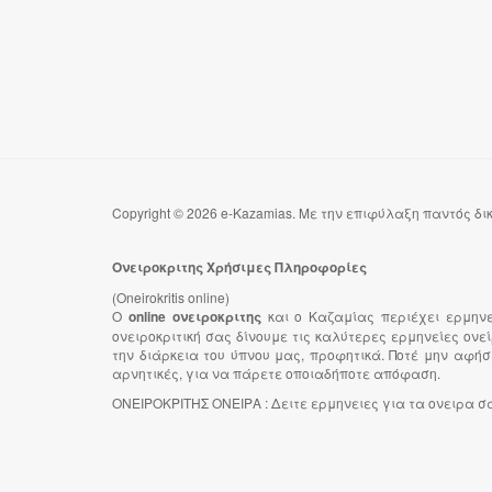
Copyright © 2026 e-Kazamias. Με την επιφύλαξη παντός δ
Ονειροκριτης Χρήσιμες Πληροφορίες
(Oneirokritis online)
Ο
online ονειροκριτης
και ο Καζαμίας περιέχει ερμην
ονειροκριτική σας δίνουμε τις καλύτερες ερμηνείες ον
την διάρκεια του ύπνου μας, προφητικά. Ποτέ μην αφήσ
αρνητικές, για να πάρετε οποιαδήποτε απόφαση.
ΟΝΕΙΡΟΚΡΙΤΗΣ ΟΝΕΙΡΑ : Δειτε ερμηνειες για τα ονειρα σας 