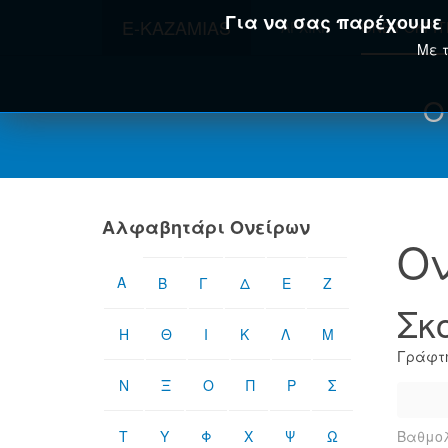
Για να σας παρέχουμε τ
E-KAZAMIAS
ΑΡΧΙΚΉ
ΟΝΕΙΡΟΚΡΊ
Με τ
Ο
Αλφαβητάρι Ονείρων
Ον
Α
Β
Γ
Δ
Ε
Ζ
Σκ
Η
Θ
Ι
Κ
Λ
Μ
Γράφτη
Ν
Ξ
Ο
Π
Ρ
Σ
Τ
Υ
Φ
Χ
Ψ
Ω
Βαθμολ