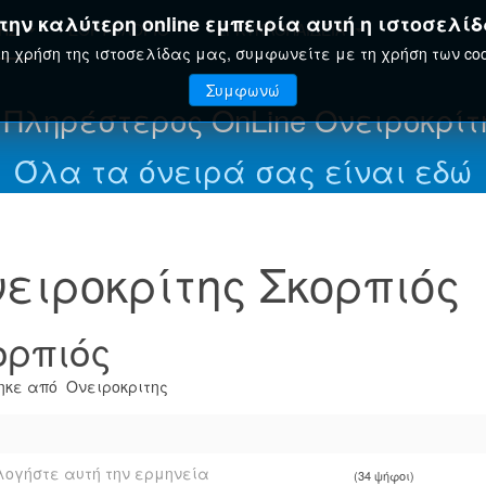
ην καλύτερη online εμπειρία αυτή η ιστοσελίδ
ΤΗΣ
ΕΟΡΤΟΛΌΓΙΟ
ΕΓΚΥΚΛΟΠΑΊΔΕΙΑ
η χρήση της ιστοσελίδας μας, συμφωνείτε με τη χρήση των coo
Συμφωνώ
 Πληρέστερος OnLine Ονειροκρίτ
Όλα τα όνειρά σας είναι εδώ
ειροκρίτης Σκορπιός
ορπιός
κε από Ονειροκριτης
ογήστε αυτή την ερμηνεία
(34 ψήφοι)