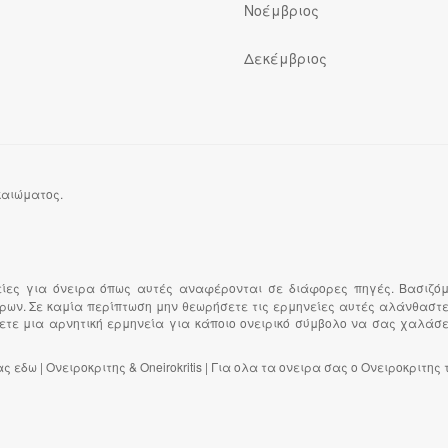
Νοέμβριος
Δεκέμβριος
ικαιώματος.
είες για όνειρα όπως αυτές αναφέρονται σε διάφορες πηγές. Βασιζό
είρων. Σε καμία περίπτωση μην θεωρήσετε τις ερμηνείες αυτές αλάνθαστε
ετε μια αρνητική ερμηνεία για κάποιο ονειρικό σύμβολο να σας χαλάσει 
εδω | Ονειροκριτης & Oneirokritis | Για ολα τα ονειρα σας ο Ονειροκριτης