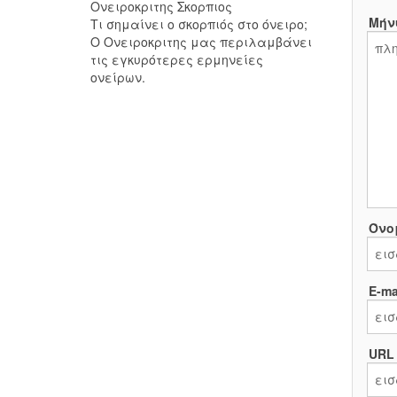
Ονειροκριτης Σκορπιος
Μήν
Τι σημαίνει ο σκορπιός στο όνειρο;
Ο Ονειροκριτης μας περιλαμβάνει
τις εγκυρότερες ερμηνείες
ονείρων.
Όνο
E-mai
URL