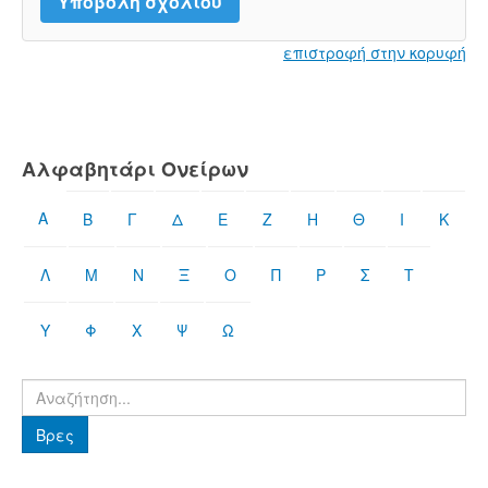
επιστροφή στην κορυφή
Αλφαβητάρι Ονείρων
Α
Β
Γ
Δ
Ε
Ζ
Η
Θ
Ι
Κ
Λ
Μ
Ν
Ξ
Ο
Π
Ρ
Σ
Τ
Υ
Φ
Χ
Ψ
Ω
Βρες
Βρες