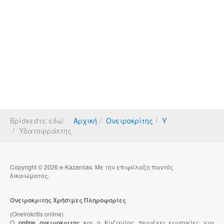
Βρίσκεστε εδώ:
Αρχική
Ονειροκρίτης
Υ
Υδατοφράκτης
Copyright © 2026 e-Kazamias. Με την επιφύλαξη παντός
δικαιώματος.
Ονειροκριτης Χρήσιμες Πληροφορίες
(Oneirokritis online)
Ο
online ονειροκριτης
και ο Καζαμίας περιέχει ερμηνείες για