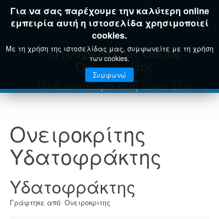
Για να σας παρέχουμε την καλύτερη online
E-KAZAMIAS
εμπειρία αυτή η ιστοσελίδα χρησιμοποιεί
cookies.
Με τη χρήση της ιστοσελίδας μας, συμφωνείτε με τη χρήση
Ο Πληρέστερος OnLine
των cookies.
Ονειροκρίτης
Συμφωνώ
Όλα τα όνειρά σας είναι εδώ
Ονειροκρίτης
Υδατοφράκτης
Υδατοφράκτης
Γράφτηκε από Ονειροκριτης