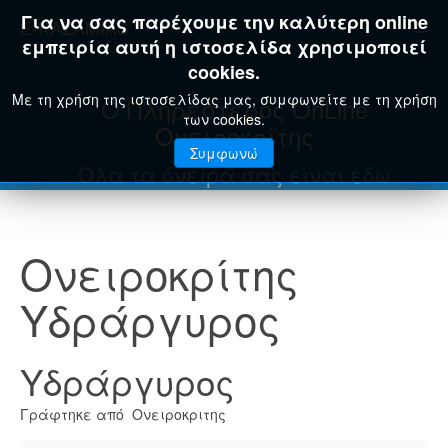
Για να σας παρέχουμε την καλύτερη online
E-KAZAMIAS
εμπειρία αυτή η ιστοσελίδα χρησιμοποιεί
cookies.
Με τη χρήση της ιστοσελίδας μας, συμφωνείτε με τη χρήση
Ο Πληρέστερος OnLine
των cookies.
Ονειροκρίτης
Συμφωνώ
Όλα τα όνειρά σας είναι εδώ
Ονειροκρίτης
Υδράργυρος
Υδράργυρος
Γράφτηκε από Ονειροκριτης