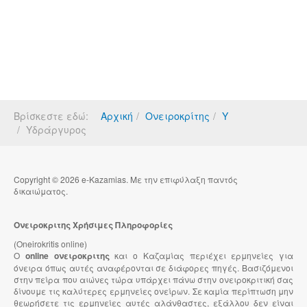
Βρίσκεστε εδώ:
Αρχική
Ονειροκρίτης
Υ
Υδράργυρος
Copyright © 2026 e-Kazamias. Με την επιφύλαξη παντός
δικαιώματος.
Ονειροκριτης Χρήσιμες Πληροφορίες
(Oneirokritis online)
Ο
online ονειροκριτης
και ο Καζαμίας περιέχει ερμηνείες για
όνειρα όπως αυτές αναφέρονται σε διάφορες πηγές. Βασιζόμενοι
στην πείρα που αιώνες τώρα υπάρχει πάνω στην ονειροκριτική σας
δίνουμε τις καλύτερες ερμηνείες ονείρων. Σε καμία περίπτωση μην
θεωρήσετε τις ερμηνείες αυτές αλάνθαστες, εξάλλου δεν είναι