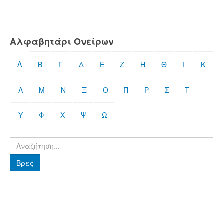
Αλφαβητάρι Ονείρων
Α
Β
Γ
Δ
Ε
Ζ
Η
Θ
Ι
Κ
Λ
Μ
Ν
Ξ
Ο
Π
Ρ
Σ
Τ
Υ
Φ
Χ
Ψ
Ω
Βρες
Βρες