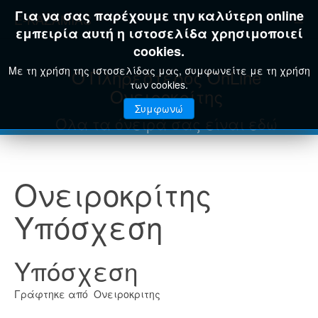
Για να σας παρέχουμε την καλύτερη online
E-KAZAMIAS
εμπειρία αυτή η ιστοσελίδα χρησιμοποιεί
cookies.
Με τη χρήση της ιστοσελίδας μας, συμφωνείτε με τη χρήση
Ο Πληρέστερος OnLine
των cookies.
Ονειροκρίτης
Συμφωνώ
Όλα τα όνειρά σας είναι εδώ
Ονειροκρίτης
Υπόσχεση
Υπόσχεση
Γράφτηκε από Ονειροκριτης