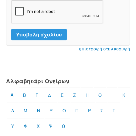
επιστροφή στην κορυφή
Αλφαβητάρι Ονείρων
Α
Β
Γ
Δ
Ε
Ζ
Η
Θ
Ι
Κ
Λ
Μ
Ν
Ξ
Ο
Π
Ρ
Σ
Τ
Υ
Φ
Χ
Ψ
Ω