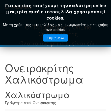
Για να σας παρέχουμε την καλύτερη online
E-KAZAMIAS
εμπειρία αυτή η ιστοσελίδα χρησιμοποιεί
cookies.
Με τη χρήση της ιστοσελίδας μας, συμφωνείτε με τη χρήση
Ο Πληρέστερος OnLine
των cookies.
Ονειροκρίτης
Συμφωνώ
Όλα τα όνειρά σας είναι εδώ
Ονειροκρίτης
Χαλικόστρωμα
Χαλικόστρωμα
Γράφτηκε από Ονειροκριτης