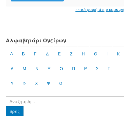
επιστροφή στην κορυφή
Αλφαβητάρι Ονείρων
Α
Β
Γ
Δ
Ε
Ζ
Η
Θ
Ι
Κ
Λ
Μ
Ν
Ξ
Ο
Π
Ρ
Σ
Τ
Υ
Φ
Χ
Ψ
Ω
Βρες
Βρες