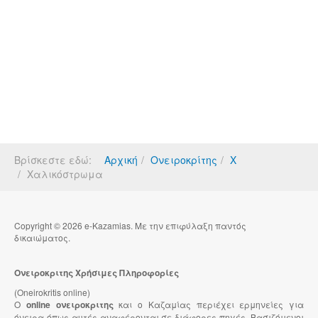
Βρίσκεστε εδώ:
Αρχική
Ονειροκρίτης
Χ
Χαλικόστρωμα
Copyright © 2026 e-Kazamias. Με την επιφύλαξη παντός
δικαιώματος.
Ονειροκριτης Χρήσιμες Πληροφορίες
(Oneirokritis online)
Ο
online ονειροκριτης
και ο Καζαμίας περιέχει ερμηνείες για
όνειρα όπως αυτές αναφέρονται σε διάφορες πηγές. Βασιζόμενοι