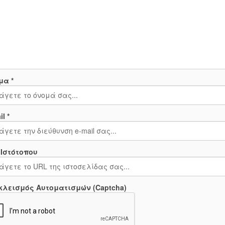
μα *
l *
 Ιστότοπου
κλεισμός Αυτοματισμών (Captcha)