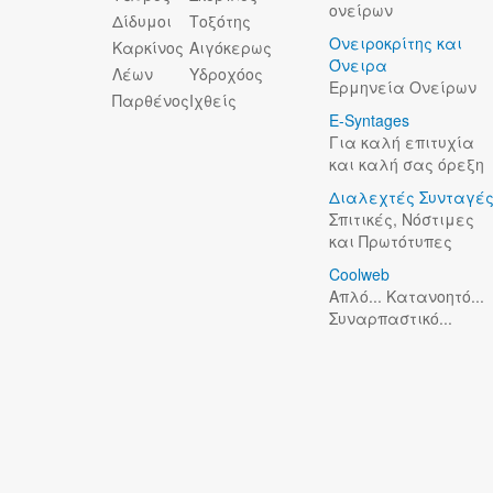
ονείρων
Δίδυμοι
Τοξότης
Ονειροκρίτης και
Καρκίνος
Αιγόκερως
Όνειρα
Λέων
Υδροχόος
Ερμηνεία Ονείρων
Παρθένος
Ιχθείς
E-Syntages
Για καλή επιτυχία
και καλή σας όρεξη
Διαλεχτές Συνταγέ
Σπιτικές, Νόστιμες
και Πρωτότυπες
Coolweb
Απλό... Κατανοητό...
Συναρπαστικό...