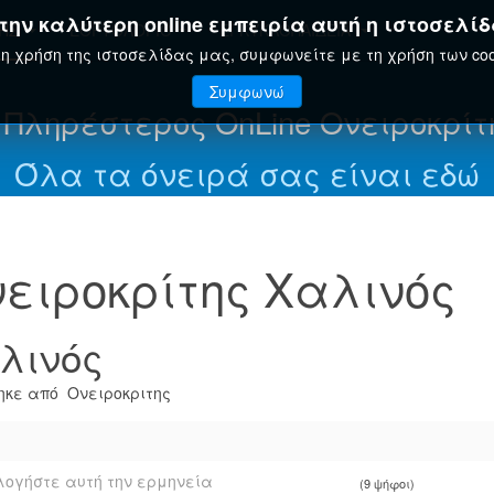
ην καλύτερη online εμπειρία αυτή η ιστοσελίδ
ΤΗΣ
ΕΟΡΤΟΛΌΓΙΟ
ΕΓΚΥΚΛΟΠΑΊΔΕΙΑ
η χρήση της ιστοσελίδας μας, συμφωνείτε με τη χρήση των coo
Συμφωνώ
 Πληρέστερος OnLine Ονειροκρίτ
Όλα τα όνειρά σας είναι εδώ
ειροκρίτης Χαλινός
λινός
κε από Ονειροκριτης
ογήστε αυτή την ερμηνεία
(9 ψήφοι)