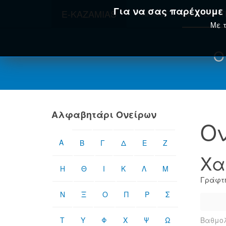
Για να σας παρέχουμε τ
E-KAZAMIAS
ΑΡΧΙΚΉ
ΟΝΕΙΡΟΚΡΊ
Με τ
Ο
Αλφαβητάρι Ονείρων
Ον
Α
Β
Γ
Δ
Ε
Ζ
Χα
Η
Θ
Ι
Κ
Λ
Μ
Γράφτη
Ν
Ξ
Ο
Π
Ρ
Σ
Τ
Υ
Φ
Χ
Ψ
Ω
Βαθμολ