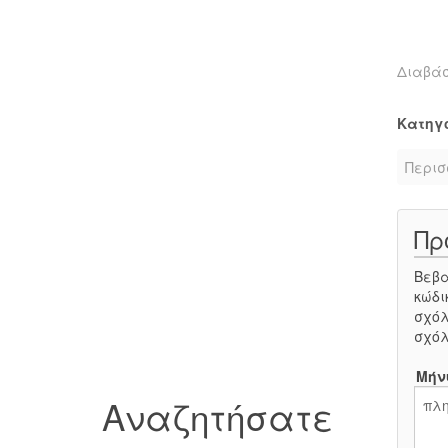
Διαβά
Κατηγ
Περισ
Πρ
Βεβα
κώδι
σχόλ
σχόλ
Μήν
Αναζητήσατε