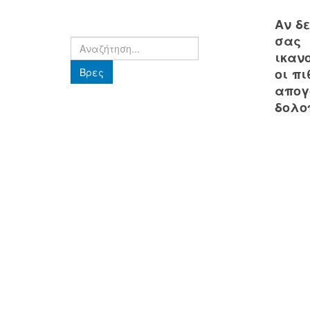
Αν δε
σας 
Βρες
ικαν
Βρες
οι πι
απογο
δολο