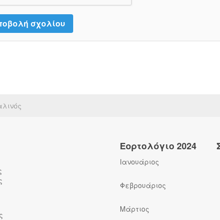
αλινός
Εορτολόγιο 2024
Ιανουάριος
ς
ς
Φεβρουάριος
Μάρτιος
ς