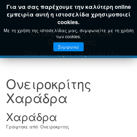
Για να σας παρέχουμε την καλύτερη online
E-KAZAMIAS
εμπειρία αυτή η ιστοσελίδα χρησιμοποιεί
cookies.
Με τη χρήση της ιστοσελίδας μας, συμφωνείτε με τη χρήση
Ο Πληρέστερος OnLine
των cookies.
Ονειροκρίτης
Συμφωνώ
Όλα τα όνειρά σας είναι εδώ
Ονειροκρίτης
Χαράδρα
Χαράδρα
Γράφτηκε από Ονειροκριτης