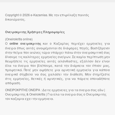
Copyright © 2026 e-Kazamias. Με την επιφύλαξη παντός
δικαιώματος.
Ονειροκριτης Χρήσιμες Πληροφορίες
(Oneirokritis online)
Ο
online ονειροκριτης
και ο Καζαμίας περιέχει ερμηνείες για
όνειρα όπως αυτές αναφέρονται σε διάφορες πηγές. Βασιζόμενοι
στην πείρα που αιώνες τώρα υπάρχει πάνω στην ονειροκριτική σας
δίνουμε τις καλύτερες ερμηνείες ονείρων. Σε καμία περίπτωση μην
θεωρήσετε τις ερμηνείες αυτές αλάνθαστες, εξάλλου δεν είναι
όλα τα όνειρα που βλέπουμε, κατά την διάρκεια του ύπνου μας,
προφητικά. Ποτέ μην αφήσετε μια αρνητική ερμηνεία για κάποιο
ονειρικό σύμβολο να σας χαλάσει την διάθεση. Μην στηρίζεστε
στις ερμηνείες, θετικές ή αρνητικές, για να πάρετε οποιαδήποτε
απόφαση.
ΟΝΕΙΡΟΚΡΙΤΗΣ ΟΝΕΙΡΑ : Δειτε ερμηνειες για τα ονειρα σας εδω |
Ονειροκριτης & Oneirokritis | Για ολα τα ονειρα σας ο Ονειροκριτης
του καζαμια εχει την ερμηνεια.