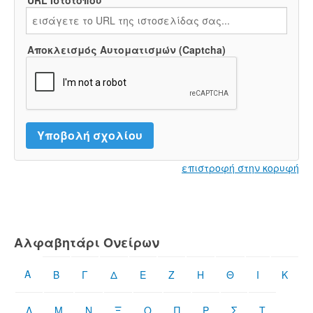
URL Ιστότοπου
Αποκλεισμός Αυτοματισμών (Captcha)
επιστροφή στην κορυφή
Αλφαβητάρι Ονείρων
Α
Β
Γ
Δ
Ε
Ζ
Η
Θ
Ι
Κ
Λ
Μ
Ν
Ξ
Ο
Π
Ρ
Σ
Τ