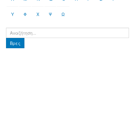
Υ
Φ
Χ
Ψ
Ω
Βρες
Βρες