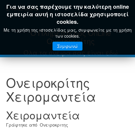
Για να σας παρέχουμε την καλύτερη online
E-KAZAMIAS
εμπειρία αυτή η ιστοσελίδα χρησιμοποιεί
cookies.
Με τη χρήση της ιστοσελίδας μας, συμφωνείτε με τη χρήση
Ο Πληρέστερος OnLine
των cookies.
Ονειροκρίτης
Συμφωνώ
Όλα τα όνειρά σας είναι εδώ
Ονειροκρίτης
Χειρομαντεία
Χειρομαντεία
Γράφτηκε από Ονειροκριτης