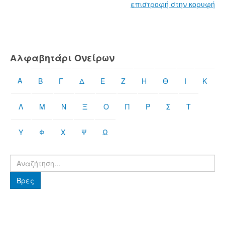
επιστροφή στην κορυφή
Αλφαβητάρι Ονείρων
Α
Β
Γ
Δ
Ε
Ζ
Η
Θ
Ι
Κ
Λ
Μ
Ν
Ξ
Ο
Π
Ρ
Σ
Τ
Υ
Φ
Χ
Ψ
Ω
Βρες
Βρες