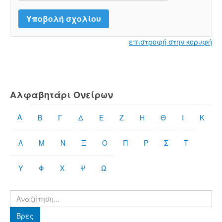
επιστροφή στην κορυφή
Αλφαβητάρι Ονείρων
Α
Β
Γ
Δ
Ε
Ζ
Η
Θ
Ι
Κ
Λ
Μ
Ν
Ξ
Ο
Π
Ρ
Σ
Τ
Υ
Φ
Χ
Ψ
Ω
Βρες
Βρες