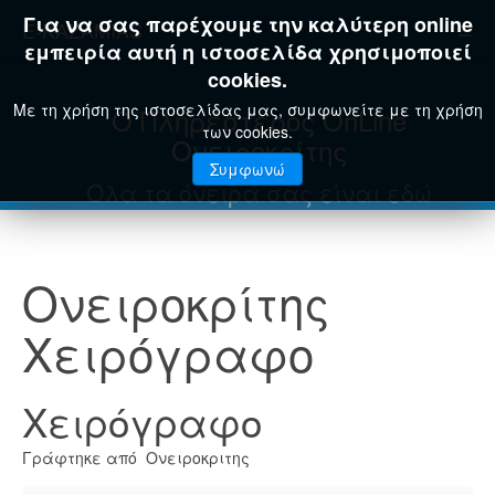
Για να σας παρέχουμε την καλύτερη online
E-KAZAMIAS
εμπειρία αυτή η ιστοσελίδα χρησιμοποιεί
cookies.
Με τη χρήση της ιστοσελίδας μας, συμφωνείτε με τη χρήση
Ο Πληρέστερος OnLine
των cookies.
Ονειροκρίτης
Συμφωνώ
Όλα τα όνειρά σας είναι εδώ
Ονειροκρίτης
Χειρόγραφο
Χειρόγραφο
Γράφτηκε από Ονειροκριτης