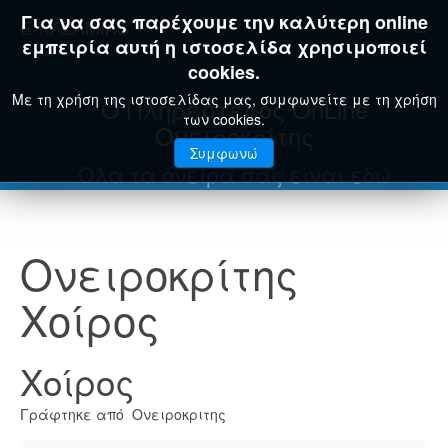
Για να σας παρέχουμε την καλύτερη online
E-KAZAMIAS
εμπειρία αυτή η ιστοσελίδα χρησιμοποιεί
cookies.
Με τη χρήση της ιστοσελίδας μας, συμφωνείτε με τη χρήση
Ο Πληρέστερος OnLine
των cookies.
Ονειροκρίτης
Συμφωνώ
Όλα τα όνειρά σας είναι εδώ
Ονειροκρίτης
Χοίρος
Χοίρος
Γράφτηκε από Ονειροκριτης