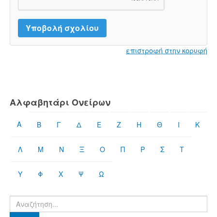
επιστροφή στην κορυφή
Αλφαβητάρι Ονείρων
Α
Β
Γ
Δ
Ε
Ζ
Η
Θ
Ι
Κ
Λ
Μ
Ν
Ξ
Ο
Π
Ρ
Σ
Τ
Υ
Φ
Χ
Ψ
Ω
Βρες