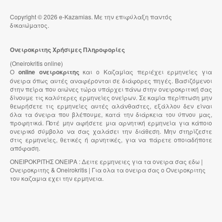
Copyright © 2026 e-Kazamias. Με την επιφύλαξη παντός
δικαιώματος.
Ονειροκριτης Χρήσιμες Πληροφορίες
(Oneirokritis online)
Ο
online ονειροκριτης
και ο Καζαμίας περιέχει ερμηνείες για
όνειρα όπως αυτές αναφέρονται σε διάφορες πηγές. Βασιζόμενοι
στην πείρα που αιώνες τώρα υπάρχει πάνω στην ονειροκριτική σας
δίνουμε τις καλύτερες ερμηνείες ονείρων. Σε καμία περίπτωση μην
θεωρήσετε τις ερμηνείες αυτές αλάνθαστες, εξάλλου δεν είναι
όλα τα όνειρα που βλέπουμε, κατά την διάρκεια του ύπνου μας,
προφητικά. Ποτέ μην αφήσετε μια αρνητική ερμηνεία για κάποιο
ονειρικό σύμβολο να σας χαλάσει την διάθεση. Μην στηρίζεστε
στις ερμηνείες, θετικές ή αρνητικές, για να πάρετε οποιαδήποτε
απόφαση.
ΟΝΕΙΡΟΚΡΙΤΗΣ ΟΝΕΙΡΑ : Δειτε ερμηνειες για τα ονειρα σας εδω |
Ονειροκριτης & Oneirokritis | Για ολα τα ονειρα σας ο Ονειροκριτης
του καζαμια εχει την ερμηνεια.