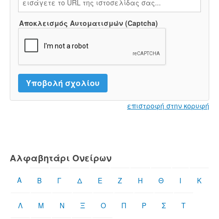
Αποκλεισμός Αυτοματισμών (Captcha)
επιστροφή στην κορυφή
Αλφαβητάρι Ονείρων
Α
Β
Γ
Δ
Ε
Ζ
Η
Θ
Ι
Κ
Λ
Μ
Ν
Ξ
Ο
Π
Ρ
Σ
Τ