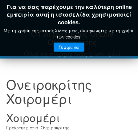
Για να σας παρέχουμε την καλύτερη online
E-KAZAMIAS
εμπειρία αυτή η ιστοσελίδα χρησιμοποιεί
cookies.
Με τη χρήση της ιστοσελίδας μας, συμφωνείτε με τη χρήση
Ο Πληρέστερος OnLine
των cookies.
Ονειροκρίτης
Συμφωνώ
Όλα τα όνειρά σας είναι εδώ
Ονειροκρίτης
Χοιρομέρι
Χοιρομέρι
Γράφτηκε από Ονειροκριτης