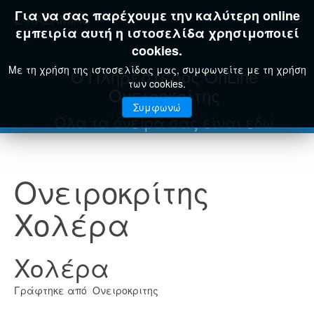
Για να σας παρέχουμε την καλύτερη online
E-KAZAMIAS
εμπειρία αυτή η ιστοσελίδα χρησιμοποιεί
cookies.
Με τη χρήση της ιστοσελίδας μας, συμφωνείτε με τη χρήση
Ο Πληρέστερος OnLine
των cookies.
Ονειροκρίτης
Συμφωνώ
Όλα τα όνειρά σας είναι εδώ
Ονειροκρίτης
Χολέρα
Χολέρα
Γράφτηκε από Ονειροκριτης