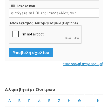
URL Ιστότοπου
Αποκλεισμός Αυτοματισμών (Captcha)
επιστροφή στην κορυφή
Αλφαβητάρι Ονείρων
Α
Β
Γ
Δ
Ε
Ζ
Η
Θ
Ι
Κ