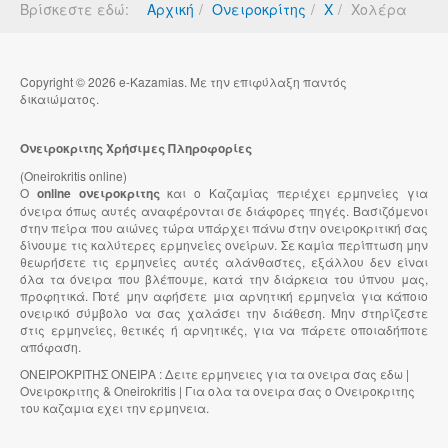
Βρίσκεστε εδώ:
Αρχική
Ονειροκρίτης
Χ
Χολέρα
Copyright © 2026 e-Kazamias. Με την επιφύλαξη παντός
δικαιώματος.
Ονειροκριτης Χρήσιμες Πληροφορίες
(Oneirokritis online)
Ο
online ονειροκριτης
και ο Καζαμίας περιέχει ερμηνείες για
όνειρα όπως αυτές αναφέρονται σε διάφορες πηγές. Βασιζόμενοι
στην πείρα που αιώνες τώρα υπάρχει πάνω στην ονειροκριτική σας
δίνουμε τις καλύτερες ερμηνείες ονείρων. Σε καμία περίπτωση μην
θεωρήσετε τις ερμηνείες αυτές αλάνθαστες, εξάλλου δεν είναι
όλα τα όνειρα που βλέπουμε, κατά την διάρκεια του ύπνου μας,
προφητικά. Ποτέ μην αφήσετε μια αρνητική ερμηνεία για κάποιο
ονειρικό σύμβολο να σας χαλάσει την διάθεση. Μην στηρίζεστε
στις ερμηνείες, θετικές ή αρνητικές, για να πάρετε οποιαδήποτε
απόφαση.
ΟΝΕΙΡΟΚΡΙΤΗΣ ΟΝΕΙΡΑ : Δειτε ερμηνειες για τα ονειρα σας εδω |
Ονειροκριτης & Oneirokritis | Για ολα τα ονειρα σας ο Ονειροκριτης
του καζαμια εχει την ερμηνεια.