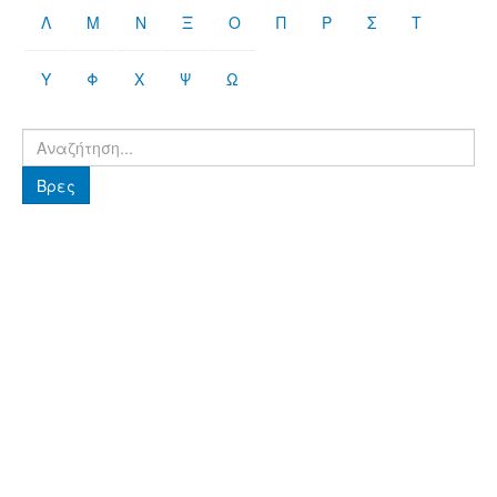
Λ
Μ
Ν
Ξ
Ο
Π
Ρ
Σ
Τ
Υ
Φ
Χ
Ψ
Ω
Βρες
Βρες