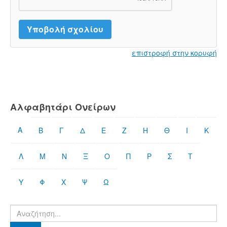
επιστροφή στην κορυφή
Αλφαβητάρι Ονείρων
Α
Β
Γ
Δ
Ε
Ζ
Η
Θ
Ι
Κ
Λ
Μ
Ν
Ξ
Ο
Π
Ρ
Σ
Τ
Υ
Φ
Χ
Ψ
Ω
Βρες