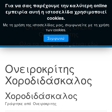
Για να σας παρέχουμε την καλύτερη online
E-KAZAMIAS
εμπειρία αυτή η ιστοσελίδα χρησιμοποιεί
cookies.
Με τη χρήση της ιστοσελίδας μας, συμφωνείτε με τη χρήση
Ο Πληρέστερος OnLine
των cookies.
Ονειροκρίτης
Συμφωνώ
Όλα τα όνειρά σας είναι εδώ
Ονειροκρίτης
Χοροδιδάσκαλος
Χοροδιδάσκαλος
Γράφτηκε από Ονειροκριτης