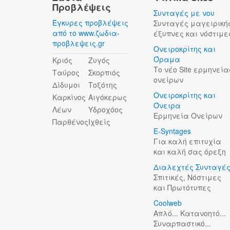
Προβλέψεις
Συνταγές με νου
Έγκυρες προβλέψεις
Συνταγές μαγειρική
από το www.ζωδια-
έξυπνες και νόστιμε
προβλεψεις.gr
Ονειροκρίτης και
Όραμα
Κριός
Ζυγός
Το νέο Site ερμηνεία
Ταύρος
Σκορπιός
ονείρων
Δίδυμοι
Τοξότης
Ονειροκρίτης και
Καρκίνος
Αιγόκερως
Όνειρα
Λέων
Υδροχόος
Ερμηνεία Ονείρων
Παρθένος
Ιχθείς
E-Syntages
Για καλή επιτυχία
και καλή σας όρεξη
Διαλεχτές Συνταγέ
Σπιτικές, Νόστιμες
και Πρωτότυπες
Coolweb
Απλό... Κατανοητό...
Συναρπαστικό...