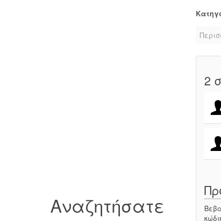
Κατηγ
Περισ
2
σ
Πρ
Αναζητήσατε
Βεβα
κώδι