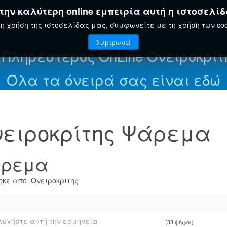
ην καλύτερη online εμπειρία αυτή η ιστοσελίδ
ΤΗΣ
ΕΟΡΤΟΛΌΓΙΟ
ΕΓΚΥΚΛΟΠΑΊΔΕΙΑ
η χρήση της ιστοσελίδας μας, συμφωνείτε με τη χρήση των coo
Συμφωνώ
 Πληρέστερος OnLine Ονειροκρίτ
Όλα τα όνειρά σας είναι εδώ
ειροκρίτης Ψάρεμα
ρεμα
κε από Ονειροκριτης
ογήστε αυτή την ερμηνεία
(33 ψήφοι)