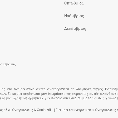
Οκτώβριος
Νοέμβριος
Δεκέμβριος
ικαιώματος.
είες για όνειρα όπως αυτές αναφέρονται σε διάφορες πηγές. Βασιζό
είρων. Σε καμία περίπτωση μην θεωρήσετε τις ερμηνείες αυτές αλάνθαστε
ετε μια αρνητική ερμηνεία για κάποιο ονειρικό σύμβολο να σας χαλάσει 
εδω | Ονειροκριτης & Oneirokritis | Για ολα τα ονειρα σας ο Ονειροκριτης