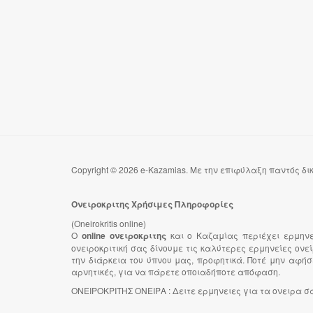
Copyright © 2026 e-Kazamias. Με την επιφύλαξη παντός δ
Ονειροκριτης Χρήσιμες Πληροφορίες
(Oneirokritis online)
Ο
online ονειροκριτης
και ο Καζαμίας περιέχει ερμην
ονειροκριτική σας δίνουμε τις καλύτερες ερμηνείες ον
την διάρκεια του ύπνου μας, προφητικά. Ποτέ μην αφήσ
αρνητικές, για να πάρετε οποιαδήποτε απόφαση.
ΟΝΕΙΡΟΚΡΙΤΗΣ ΟΝΕΙΡΑ : Δειτε ερμηνειες για τα ονειρα σας 