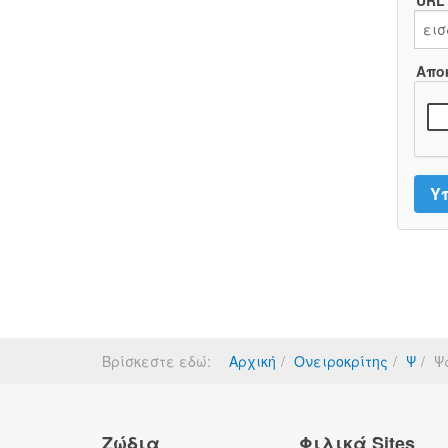
URL
Απο
Βρίσκεστε εδώ:
Αρχική
Ονειροκρίτης
Ψ
Ψ
Ζώδια
Φιλικά Sites