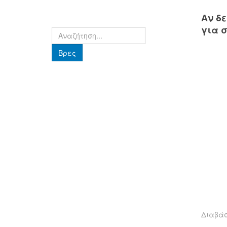
Αν δε
για 
Βρες
Βρες
Διαβά