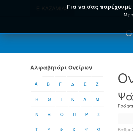
Για να σας παρέχουμε τ
E-KAZAMIAS
ΑΡΧΙΚΉ
ΟΝΕΙΡΟΚΡΊ
Με τ
Ο
Αλφαβητάρι Ονείρων
Ον
Α
Β
Γ
Δ
Ε
Ζ
Ψά
Η
Θ
Ι
Κ
Λ
Μ
Γράφτη
Ν
Ξ
Ο
Π
Ρ
Σ
Τ
Υ
Φ
Χ
Ψ
Ω
Βαθμολ