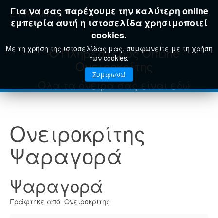
Για να σας παρέχουμε την καλύτερη online
E-KAZAMIAS
εμπειρία αυτή η ιστοσελίδα χρησιμοποιεί
cookies.
Με τη χρήση της ιστοσελίδας μας, συμφωνείτε με τη χρήση
Ο Πληρέστερος OnLine
των cookies.
Ονειροκρίτης
Συμφωνώ
Όλα τα όνειρά σας είναι εδώ
Ονειροκρίτης
Ψαραγορά
Ψαραγορά
Γράφτηκε από Ονειροκριτης