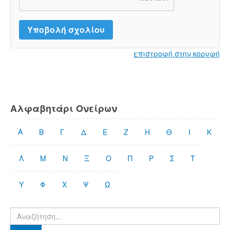
επιστροφή στην κορυφή
Αλφαβητάρι Ονείρων
Α
Β
Γ
Δ
Ε
Ζ
Η
Θ
Ι
Κ
Λ
Μ
Ν
Ξ
Ο
Π
Ρ
Σ
Τ
Υ
Φ
Χ
Ψ
Ω
Βρες