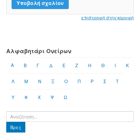
επιστροφή στην κορυφή
Αλφαβητάρι Ονείρων
Α
Β
Γ
Δ
Ε
Ζ
Η
Θ
Ι
Κ
Λ
Μ
Ν
Ξ
Ο
Π
Ρ
Σ
Τ
Υ
Φ
Χ
Ψ
Ω
Βρες
Βρες