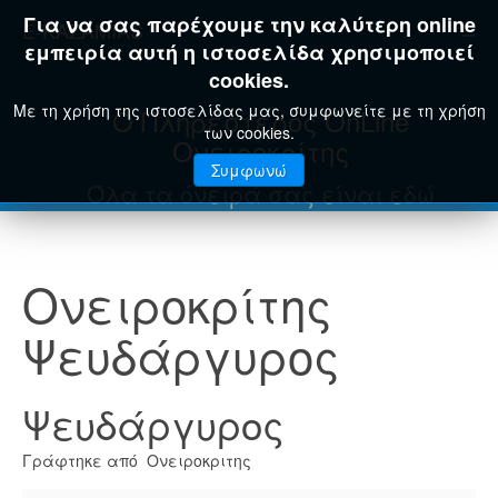
Για να σας παρέχουμε την καλύτερη online
E-KAZAMIAS
εμπειρία αυτή η ιστοσελίδα χρησιμοποιεί
cookies.
Με τη χρήση της ιστοσελίδας μας, συμφωνείτε με τη χρήση
Ο Πληρέστερος OnLine
των cookies.
Ονειροκρίτης
Συμφωνώ
Όλα τα όνειρά σας είναι εδώ
Ονειροκρίτης
Ψευδάργυρος
Ψευδάργυρος
Γράφτηκε από Ονειροκριτης