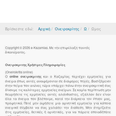
Βρίσκεστε εδώ:
Αρχική
Ονειροκρίτης
Ω
Ωμος
Copyright © 2026 e-Kazamias. Με την επιφύλαξη παντός
δικαιώματος.
Ονειροκριτης Χρήσιμες Πληροφορίες
(Oneirokritis online)
Ο
online ονειροκριτης
και ο Καζαμίας περιέχει ερμηνείες για
όνειρα όπως αυτές αναφέρονται σε διάφορες πηγές. Βασιζόμενοι
στην πείρα που αιώνες τώρα υπάρχει πάνω στην ονειροκριτική σας
δίνουμε τις καλύτερες ερμηνείες ονείρων. Σε καμία περίπτωση μην
θεωρήσετε τις ερμηνείες αυτές αλάνθαστες, εξάλλου δεν είναι
όλα τα όνειρα που βλέπουμε, κατά την διάρκεια του ύπνου μας,
προφητικά. Ποτέ μην αφήσετε μια αρνητική ερμηνεία για κάποιο
ονειρικό σύμβολο να σας χαλάσει την διάθεση. Μην στηρίζεστε
στις ερμηνείες, θετικές ή αρνητικές, για να πάρετε οποιαδήποτε