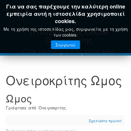
Για να σας παρέχουμε την καλύτερη online
E-KAZAMIAS
εμπειρία αυτή η ιστοσελίδα χρησιμοποιεί
cookies.
Με τη χρήση της ιστοσελίδας μας, συμφωνείτε με τη χρήση
Ο Πληρέστερος OnLine
των cookies.
Ονειροκρίτης
Συμφωνώ
Όλα τα όνειρά σας είναι εδώ
Ονειροκρίτης Ωμος
Ωμος
Γράφτηκε από Ονειροκριτης
Σχολιάστε πρώτοι!