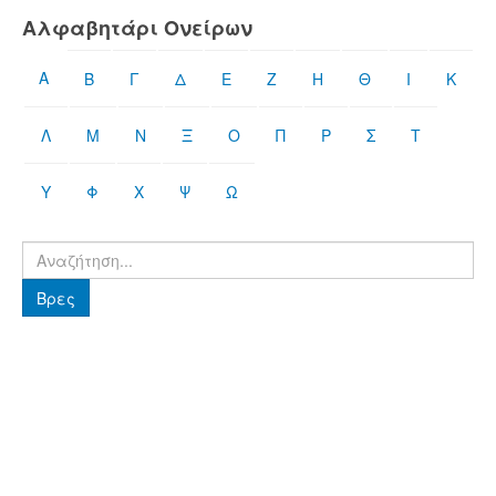
Αλφαβητάρι Ονείρων
Α
Β
Γ
Δ
Ε
Ζ
Η
Θ
Ι
Κ
Λ
Μ
Ν
Ξ
Ο
Π
Ρ
Σ
Τ
Υ
Φ
Χ
Ψ
Ω
Βρες
Βρες