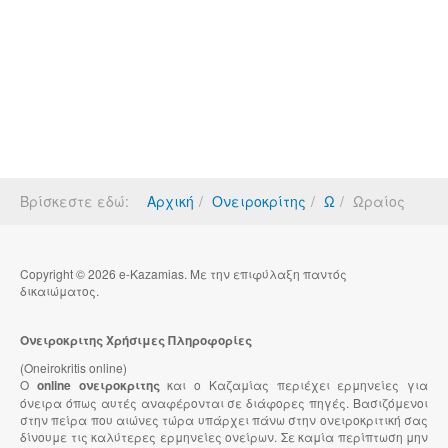
Βρίσκεστε εδώ:
Αρχική
Ονειροκρίτης
Ω
Ωραίος
Copyright © 2026 e-Kazamias. Με την επιφύλαξη παντός
δικαιώματος.
Ονειροκριτης Χρήσιμες Πληροφορίες
(Oneirokritis online)
Ο
online ονειροκριτης
και ο Καζαμίας περιέχει ερμηνείες για
όνειρα όπως αυτές αναφέρονται σε διάφορες πηγές. Βασιζόμενοι
στην πείρα που αιώνες τώρα υπάρχει πάνω στην ονειροκριτική σας
δίνουμε τις καλύτερες ερμηνείες ονείρων. Σε καμία περίπτωση μην