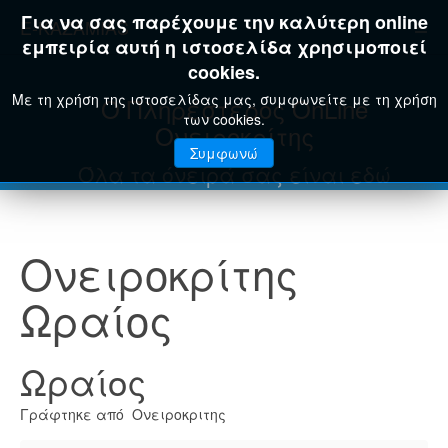
Για να σας παρέχουμε την καλύτερη online
E-KAZAMIAS
εμπειρία αυτή η ιστοσελίδα χρησιμοποιεί
cookies.
Με τη χρήση της ιστοσελίδας μας, συμφωνείτε με τη χρήση
Ο Πληρέστερος OnLine
των cookies.
Ονειροκρίτης
Συμφωνώ
Όλα τα όνειρά σας είναι εδώ
Ονειροκρίτης
Ωραίος
Ωραίος
Γράφτηκε από Ονειροκριτης