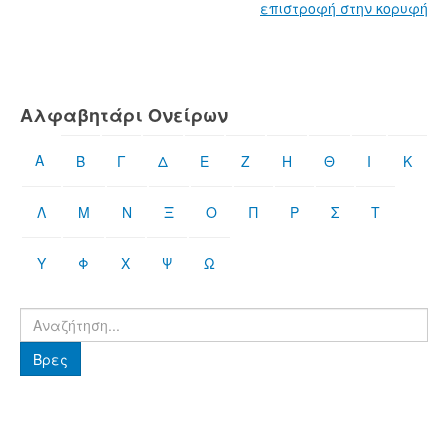
επιστροφή στην κορυφή
Αλφαβητάρι Ονείρων
Α
Β
Γ
Δ
Ε
Ζ
Η
Θ
Ι
Κ
Λ
Μ
Ν
Ξ
Ο
Π
Ρ
Σ
Τ
Υ
Φ
Χ
Ψ
Ω
Βρες
Βρες